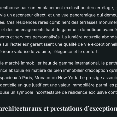
 penthouse par son emplacement exclusif au dernier étage, 
f via un ascenseur direct, et une vue panoramique qui demeu
hée. Ces résidences rares combinent des terrasses monumen
ée et des aménagements haut de gamme : domotique avancé
ents et services personnalisés. La lumière naturelle abonda
le sur l’extérieur garantissent une qualité de vie exceptionnel
térieure valorise le volume, l’élégance et le confort.
r le marché immobilier haut de gamme international, le pent
nce absolue en matière de bien immobilier d’exception qu’il
spacieux à Paris, Monaco ou New York. Le prestige associé,
identielle unique justifient une valeur immobilière parmi les 
house un symbole incontestable de résidence exclusive con
architecturaux et prestations d’exceptio