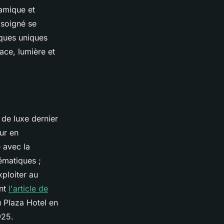
ramique et
 soigné se
iques uniques
ace, lumière et
 de luxe dernier
ur en
 avec la
ématiques ;
xploiter au
ent
l'article de
u Plaza Hotel en
925.