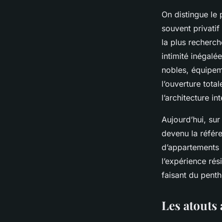
On distingue le
souvent privati
la plus recherc
intimité inégal
nobles, équipem
l’ouverture tota
l’architecture in
Aujourd’hui, su
devenu la référe
d’appartements 
l’expérience rés
faisant du pent
Les atouts 