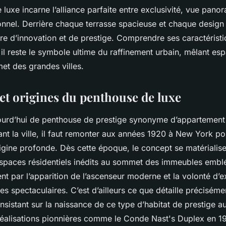
luxe incarne l’alliance parfaite entre exclusivité, vue pano
onnel. Derrière chaque terrasse spacieuse et chaque design
ire d’innovation et de prestige. Comprendre ses caractérist
il reste le symbole ultime du raffinement urbain, mêlant esp
et des grandes villes.
 et origines du penthouse de luxe
ujourd’hui de penthouse de prestige synonyme d’appartement
nt la ville, il faut remonter aux années 1920 à New York po
igine profonde. Dès cette époque, le concept se matérialise
espaces résidentiels inédits au sommet des immeubles embl
t par l’apparition de l’ascenseur moderne et la volonté d’e
 spectaculaires. C’est d’ailleurs ce que détaille précisém
insistant sur la naissance de ce type d’habitat de prestige a
 réalisations pionnières comme le Conde Nast's Duplex en 1