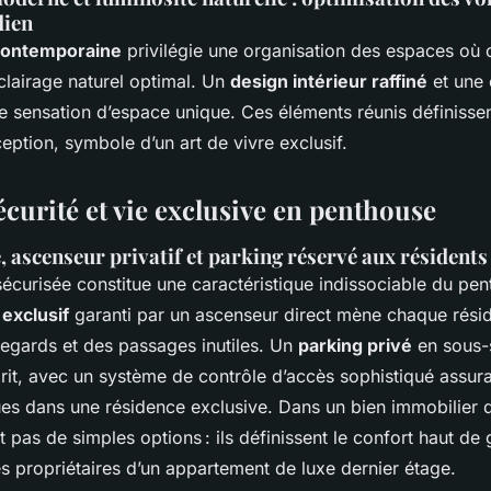
dien
 contemporaine
privilégie une organisation des espaces où
clairage naturel optimal. Un
design intérieur raffiné
et une 
ne sensation d’espace unique. Ces éléments réunis définisse
eption, symbole d’un art de vivre exclusif.
écurité et vie exclusive en penthouse
, ascenseur privatif et parking réservé aux résidents
sécurisée constitue une caractéristique indissociable du pe
exclusif
garanti par un ascenseur direct mène chaque résid
regards et des passages inutiles. Un
parking privé
en sous-s
sprit, avec un système de contrôle d’accès sophistiqué assura
dues dans une résidence exclusive. Dans un bien immobilier 
 pas de simples options : ils définissent le confort haut d
s propriétaires d’un appartement de luxe dernier étage.