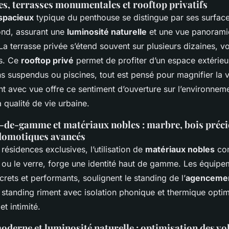
es, terrasses monumentales et rooftop privatifs
spacieux
typique du penthouse se distingue par ses surface
ond, assurant une
luminosité naturelle
et une vue panoram
La terrasse privée s’étend souvent sur plusieurs dizaines, vo
és. Ce
rooftop privé
permet de profiter d’un espace extérieur 
ns suspendus ou piscines, tout est pensé pour magnifier la v
 avec vue offre ce sentiment d’ouverture sur l’environneme
a qualité de vie urbaine.
t-de-gamme et matériaux nobles : marbre, bois préci
domotiques avancés
ésidences exclusives, l’utilisation de
matériaux nobles
com
x ou le verre, forge une identité haut de gamme. Les équipe
rets et performants, soulignent le standing de l’
agenceme
t standing riment avec isolation phonique et thermique opti
et intimité.
derne et luminosité naturelle : optimisation des vo