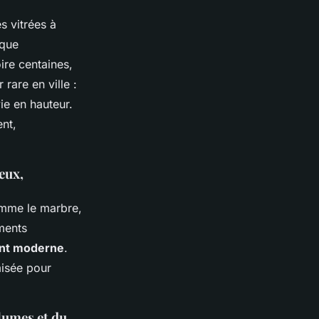
s vitrées à
ique
ire centaines,
rare en ville :
ie en hauteur.
nt,
eux,
me le marbre,
ments
nt moderne
.
misée pour
lumes et du