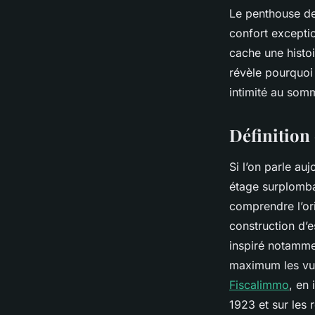
Le penthouse de 
confort excepti
cache une histo
révèle pourquoi 
intimité au somm
Définition
Si l’on parle a
étage surplomba
comprendre l’or
construction d’
inspiré notammen
maximum les vues
Fiscalimmo
, en 
1923 et sur les