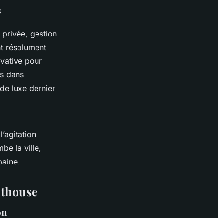
s
n privée, gestion
nt résolument
vative pour
es dans
de luxe dernier
l’agitation
be la ville,
baine.
nthouse
on