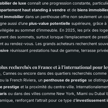
bilier de luxe
connaît une progression constante, particul
ppartement haut standing à vendre
et de
biens immobilier
t immobilier
dans un penthouse offre non seulement un con
gne aussi d’une
plus-value potentielle
supérieure, grâce à l
privilégiée au sommet d’immeuble. En 2025, les prix des lo
gnent des sommets, surtout lorsque l’emplacement de presti
t au rendez-vous. Les grands acheteurs recherchent souv
usive
réunissant prestations haut de gamme, terrasse privé
plus recherchés en France et à l’international pour l
, Cannes ou encore dans des quartiers recherchés comme 
ou la French Riviera, un
penthouse de prestige
se distingu
e prestige
et la proximité du centre-ville. Internationalemen
aris
ou dans des villes comme New York, Miami ou Dubaï bé
amique, renforçant l’attrait pour ce type d’
investissement 