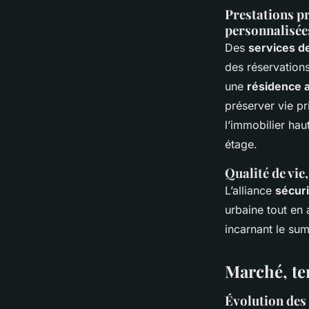
Prestations pr
personnalisée
Des
services d
des réservation
une
résidence 
préserver vie pr
l’immobilier ha
étage.
Qualité de vie
L’alliance
sécuri
urbaine tout en 
incarnant le su
Marché, te
Évolution des 