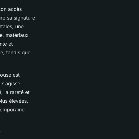
son accès
re sa signature
tales, une
e, matériaux
nte et
le, tandis que
house est
 s’agisse
 la rareté et
plus élevées,
temporaine.
n