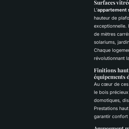
Surfaces vitré
L’
appartement 
hauteur de plaf
exceptionnelle. 
de mètres carr
solariums, jardi
Chaque logement
révolutionnant l
Finitions hau
équipements 
Au cœur de ces r
le bois précieu
domotiques, disc
Prestations hau
garantir confort 
Agencement mo