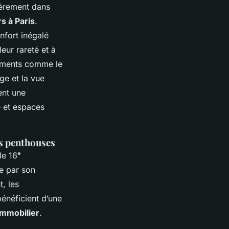
ièrement dans
s à Paris
.
fort inégalé
eur rareté et à
gements comme le
ge et la vue
ent une
e et espaces
es penthouses
le 16ᵉ
e par son
t, les
néficient d’une
immobilier
.