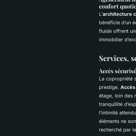
confort quoti
L’
architecture
bénéficie d’un é
fluide offrent u
immobilier d’exc
Services, s
Accès sécurisé
La copropriété 
prestige.
Accès 
étage, loin des 
tranquillité d’e
l’intimité atten
éléments ne sont
recherché par le