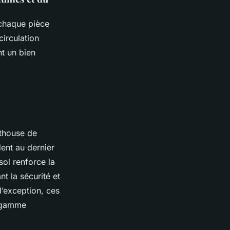
 chaque pièce
circulation
nt un bien
nthouse de
ent au dernier
ol renforce la
nt la sécurité et
d’exception, ces
e gamme