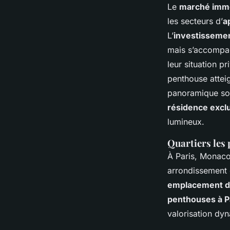
Le
marché immo
les secteurs d’
a
L’
investissemen
mais s’accompa
leur situation 
penthouse attei
panoramique son
résidence excl
lumineux.
Quartiers les 
À Paris, Monaco
arrondissement 
emplacement d
penthouses à P
valorisation dyn