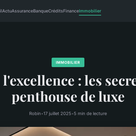
l
Actu
Assurance
Banque
Crédits
Finance
Immobilier
IMMOBILIER
 l'excellence : les secr
penthouse de luxe
Robin
•
17 juillet 2025
•
5 min de lecture