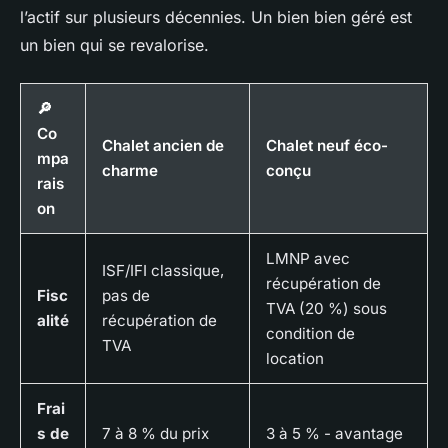
l’actif sur plusieurs décennies. Un bien bien géré est
un bien qui se revalorise.
🔎
Co
Chalet ancien de
Chalet neuf éco-
mpa
charme
conçu
rais
on
LMNP avec
ISF/IFI classique,
récupération de
Fisc
pas de
TVA (20 %) sous
alité
récupération de
condition de
TVA
location
Frai
s de
7 à 8 % du prix
3 à 5 % - avantage