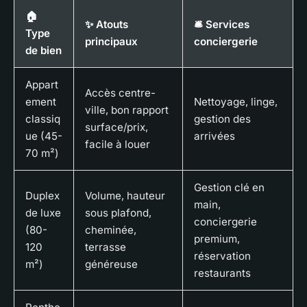
🏠
✨ Atouts
🛎️ Services
Type
principaux
conciergerie
de bien
Appart
Accès centre-
ement
Nettoyage, linge,
ville, bon rapport
classiq
gestion des
surface/prix,
ue (45-
arrivées
facile à louer
70 m²)
Gestion clé en
Duplex
Volume, hauteur
main,
de luxe
sous plafond,
conciergerie
(80-
cheminée,
premium,
120
terrasse
réservation
m²)
généreuse
restaurants