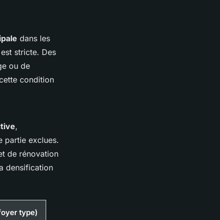
ipale
dans les
est stricte. Des
ge ou de
cette condition
tive
,
 partie exclues.
jet de rénovation
a densification
foyer type)