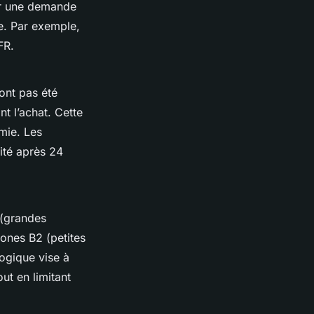
ur une demande
ge. Par exemple,
FR.
’ont pas été
t l’achat. Cette
mie. Les
lité après 24
1 (grandes
ones B2 (petites
logique vise à
out en limitant