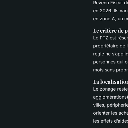
Revenu Fiscal d
en 2026. Ils var
en zone A, un c
Le critère de
Le PTZ est rése
propriétaire de 
règle ne s’appli
personnes qui on
mois sans propr
La localisati
Le zonage reste 
agglomérations)
villes, périphér
orienter les acha
les effets d’aid