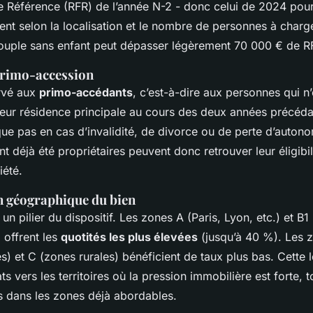
e Référence (RFR) de l’année N-2 - donc celui de 2024 po
ient selon la localisation et le nombre de personnes à char
ouple sans enfant peut dépasser légèrement 70 000 € de R
 primo-accession
rvé aux
primo-accédants
, c’est-à-dire aux personnes qui n
leur résidence principale au cours des deux années précédan
que pas en cas d’invalidité, de divorce ou de perte d’autono
t déjà été propriétaires peuvent donc retrouver leur éligibi
iété.
on géographique du bien
un pilier du dispositif. Les zones A (Paris, Lyon, etc.) et B
 offrent les
quotités les plus élevées
(jusqu’à 40 %). Les z
ies) et C (zones rurales) bénéficient de taux plus bas. Cette 
ts vers les territoires où la pression immobilière est forte, t
es dans les zones déjà abordables.