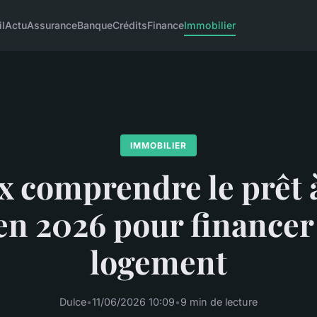
l
Actu
Assurance
Banque
Crédits
Finance
Immobilier
IMMOBILIER
 comprendre le prêt 
en 2026 pour financer
logement
Dulce
•
11/06/2026 10:09
•
9 min de lecture