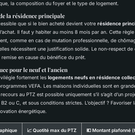
ue, la composition du foyer et le type de logement.
e la résidence principale
essible que si le bien acheté devient votre
résidence princ
l’achat. Il faut y habiter au moins 8 mois par an. Cette règle 
tent, comme en cas de mutation professionnelle, de chôma
lles nécessitent une justification solide. Le non-respect de 
a remise en cause du bénéfice du prêt.
ce pour le neuf et l'ancien
vilégie fortement les
logements neufs en résidence collec
rogrammes VEFA. Les maisons individuelles sont en grande
e recours au PTZ est possible uniquement s’il s’agit d’un pro
B2 ou C, et sous conditions strictes. L’objectif ? Favoriser l
novation énergétique.
raphique
📈 Quotité max du PTZ
💶 Montant plafonné (