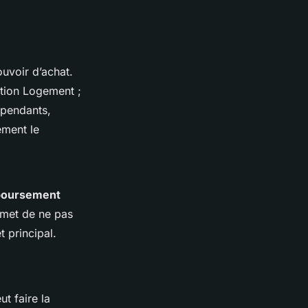
uvoir d’achat.
Action Logement ;
épendants,
ement le
mboursement
rmet de ne pas
 principal.
t faire la