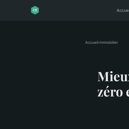
Accuei
Accueil
›
Immobilier
Mieux
zéro 