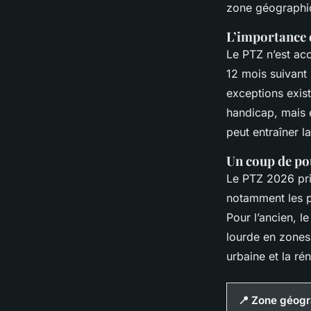
zone géographiq
L’importance d
Le PTZ n’est acc
12 mois suivant 
exceptions exis
handicap, mais e
peut entraîner l
Un coup de pou
Le PTZ 2026 pri
notamment les p
Pour l’ancien, l
lourde en zones 
urbaine et la ré
📍 Zone géog