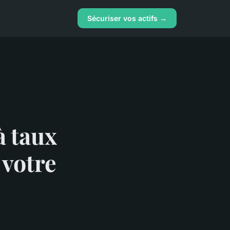
Sécuriser vos actifs →
à taux
 votre