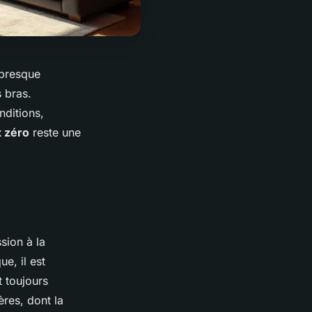
 presque
s bras.
nditions,
x zéro
reste une
sion à la
e, il est
nt toujours
ères, dont la