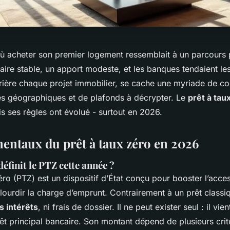
 où acheter son premier logement ressemblait à un parcours
alaire stable, un apport modeste, et les banques tendaient le
rrière chaque projet immobilier, se cache une myriade de co
es géographiques et de plafonds à décrypter. Le
prêt à tau
is ses règles ont évolué - surtout en 2026.
entaux du prêt à taux zéro en 2026
définit le PTZ cette année ?
éro (PTZ) est un dispositif d’État conçu pour booster l’acces
lourdir la charge d’emprunt. Contrairement à un prêt classiqu
s intérêts
, ni frais de dossier. Il ne peut exister seul : il vie
rêt principal bancaire. Son montant dépend de plusieurs crit